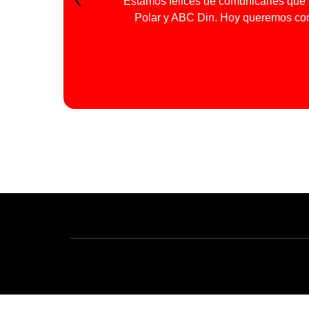
“Estamos felices de comunicarles que 
Anterior
Polar y ABC Din. Hoy queremos conti