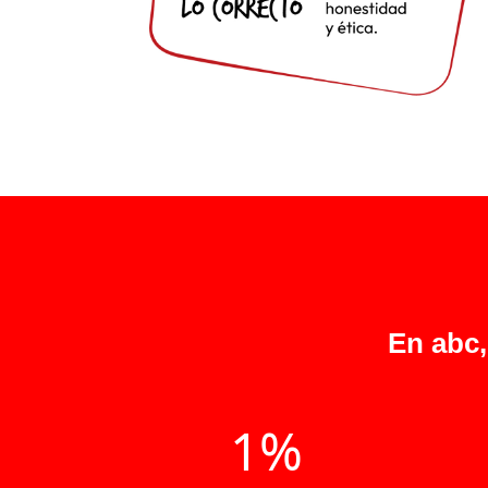
En abc,
1%