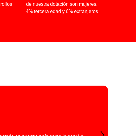
rollos
de nuestra dotación son mujeres,
4% tercera edad y 6% extranjeros