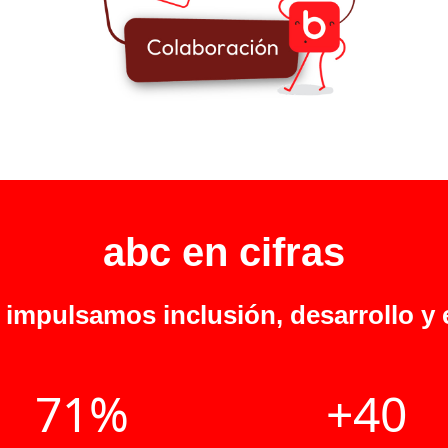
abc en cifras
 impulsamos inclusión, desarrollo y
71%
+40