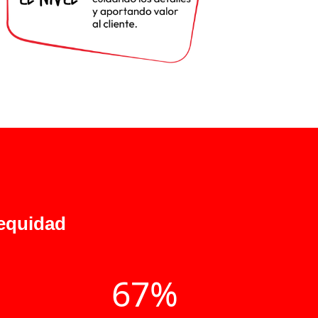
 equidad
67%