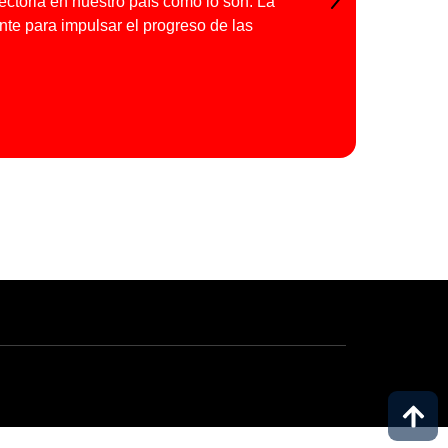
ctoria en nuestro país como lo son: La
Siguiente
nte para impulsar el progreso de las