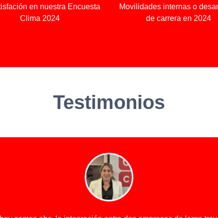
tisfación en nuestra Encuesta
Movilidades internas o desar
Clima 2024
de carrera en 2024
Testimonios